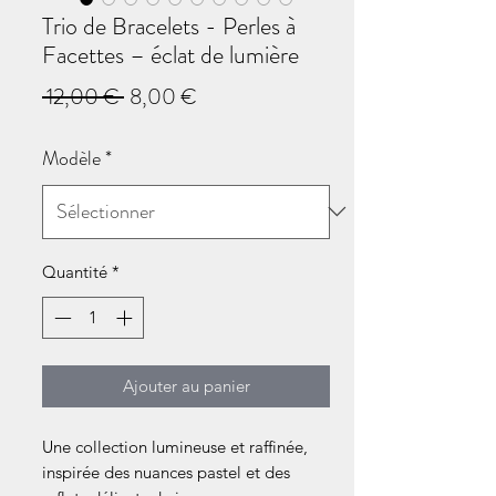
Trio de Bracelets - Perles à
Facettes – éclat de lumière
Prix
Prix
 12,00 € 
8,00 €
original
promotionnel
Modèle
*
Quantité
*
Ajouter au panier
Une collection lumineuse et raffinée,
inspirée des nuances pastel et des