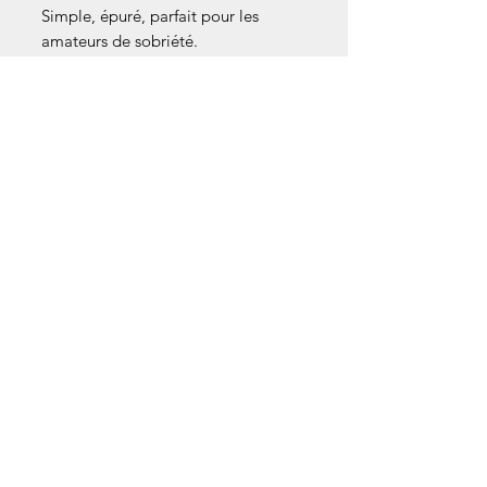
Simple, épuré, parfait pour les
amateurs de sobriété.
10 – Bleu clair & argent
Bleus glacés et gris métallisés, effet
lumineux et frais.
S’accorde aussi bien à un jean qu’à une
tenue habillée.
Votre don en action : Ce bracelet est
un cadeau offert par l'association en
remerciement de votre don. Comme
pour l'ensemble de nos articles,
chaque don contribue directement aux
actions de sensibilisation et aux
missions de l'association La Belle et
l'Endo.
Détails techniques :