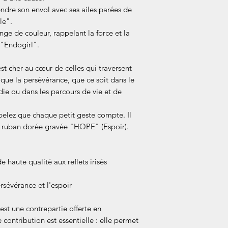
bénévole de l'assoc
ndre son envol avec ses ailes parées de
Retours & Échanges
le".
envoyé en remerciem
ange de couleur, rappelant la force et la
Belle et l'Endo. À ce
 "Endogirl".
commerciale classiq
d'échanges ni de re
est cher au cœur de celles qui traversent
cadeau arrivait en
que la persévérance, que ce soit dans le
sous 48h avec une p
ie ou dans les parcours de vie et de
pelez que chaque petit geste compte. Il
e ruban dorée gravée "HOPE" (Espoir).
e haute qualité aux reflets irisés
ersévérance et l'espoir
 est une contrepartie offerte en
contribution est essentielle : elle permet