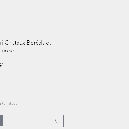
ri Cristaux Boréals et
riose
Prix
 €
promotionnel
(s) en stock