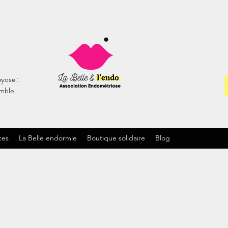
yose :
emble
ces
La Belle endormie
Boutique solidaire
Blog