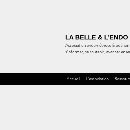
LA BELLE & L'ENDO
Association endométriose & adénom
s'informer, se soutenir, avancer ens
Accueil
L'association
Ressour