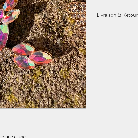
Livraison & Retou
Pour préserver les r
avons ajusté nos mod
100% Mondial Re
France et la Belg
Livraison OFFERT
Cas particuliers
: (C
Le site ne propose 
domicile ou vers l'
etc.) car les frais s
Si le déplacement
impossible (sant
Si vous habitez h
Envoyez-moi un me
calculera ensemble l
la solution la plus ju
Délais :
Chaque envo
 d'une cause.