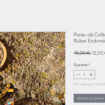
Porte-clé Colib
Ruban Endomét
Prix
 15,00 € 
12,00
original
Quantité
*
Il ne reste que 3 article
Ajouter au panier