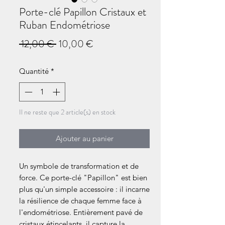
Porte-clé Papillon Cristaux et
Ruban Endométriose
Prix
Prix
 12,00 € 
10,00 €
original
promotionnel
Quantité
*
Il ne reste que 2 article(s) en stock
Ajouter au panier
Un symbole de transformation et de
force. Ce porte-clé "Papillon" est bien
plus qu'un simple accessoire : il incarne
la résilience de chaque femme face à
l'endométriose. Entièrement pavé de
cristaux étincelants, il capture la