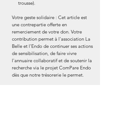
trousse).
Votre geste solidaire : Cet article est
une contrepartie offerte en
remerciement de votre don. Votre
contribution permet à l'association La
Belle et l'Endo de continuer ses actions
de sensibilisation, de faire vivre
l'annuaire collaboratif et de soutenir la
recherche via le projet ComPare Endo
dès que notre trésorerie le permet.
Détails techniques :
Matériaux : Alliage doré et cristaux
synthétiques haute brillance.
Attaches : Anneau fendu +
Mousqueton.
Dimensions : Idéal pour être
retrouvé facilement au fond d'un sac
!