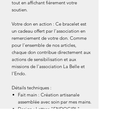
tout en affichant fièrement votre
soutien.
Votre don en action : Ce bracelet est
un cadeau offert par l'association en
remerciement de votre don. Comme
pour l'ensemble de nos articles,
chaque don contribue directement aux
actions de sensibilisation et aux
missions de l'association La Belle et
l'Endo.
Détails techniques :
Fait main : Création artisanale
assemblée avec soin par mes mains.
Design : Lettres "ENDOGIRL",
perles blanches et dorées, et ruban
jaune "HOPE".
Taille : Fil élastique haute résistance
(adaptable à tous les poignets).