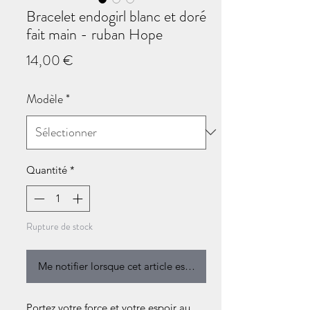
Bracelet endogirl blanc et doré
fait main - ruban Hope
Prix
14,00 €
Modèle
*
Quantité
*
Rupture de stock
Me notifier lorsque cet article est disponible
Portez votre force et votre espoir au