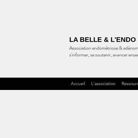
LA BELLE & L'ENDO
Association endométriose & adénom
s'informer, se soutenir, avancer ens
Accueil
L'association
Ressour