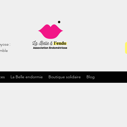
yose :
emble
ces
La Belle endormie
Boutique solidaire
Blog