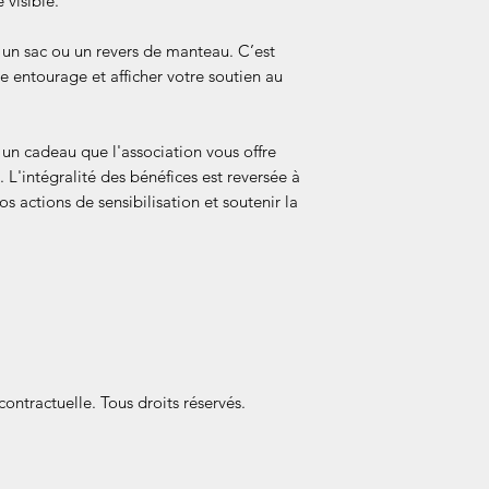
 visible.
bénévole de l'assoc
Retours & Échanges
e, un sac ou un revers de manteau. C’est
envoyé en remerciem
tre entourage et afficher votre soutien au
Belle et l'Endo. À ce
commerciale classiq
d'échanges ni de re
 un cadeau que l'association vous offre
cadeau arrivait en
 L'intégralité des bénéfices est reversée à
sous 48h avec une p
os actions de sensibilisation et soutenir la
ontractuelle. Tous droits réservés.