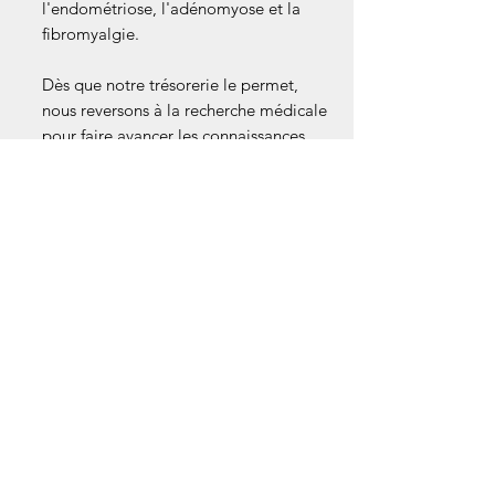
l'endométriose, l'adénomyose et la
fibromyalgie.
Dès que notre trésorerie le permet,
nous reversons à la recherche médicale
pour faire avancer les connaissances
sur la maladie.
Détails techniques :
Design : Corps coloré avec gravure
"La Belle & l’endo".
Finitions : Éléments métalliques or
rose et réservoir de fleurs séchées
véritables.
Encre : Noire (rechargeable).
Style : Poétique, lumineux et
symbolique.
Coloris disponibles : Violet, Jaune,
Corail, Aqua.