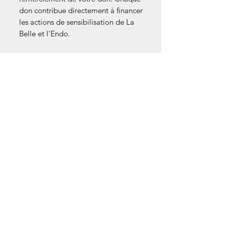
don contribue directement à financer
les actions de sensibilisation de La
Belle et l'Endo.
Détails techniques :
Couleur d'encre : Noire (fluide).
Finition : Corps pastel mat.
Personnalisation : Marquage
exclusif de l'association.
© La Belle et l'Endo - Photo non
contractuelle. Tous droits réservés.
Livraison & Retours
Pour préserver les ressources de
l’association, nous avons ajusté nos
modes de livraison :