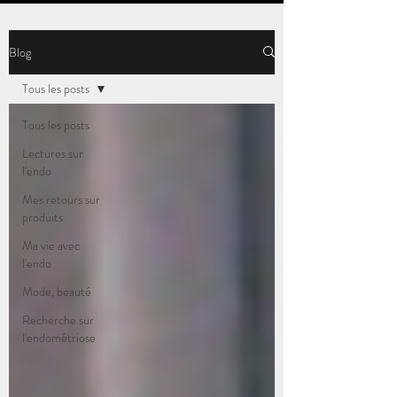
Blog
Tous les posts
Tous les posts
Lectures sur
l'endo
Mes retours sur
produits
Ma vie avec
l'endo
Mode, beauté
Recherche sur
l'endométriose