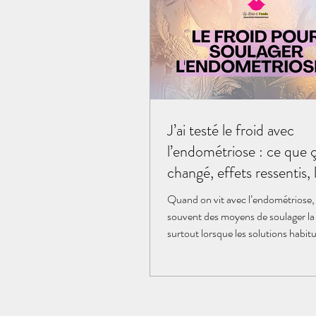
J’ai testé le froid avec
l’endométriose : ce que ç
changé, effets ressentis, 
précautions avant d’essay
Quand on vit avec l’endométriose,
souvent des moyens de soulager la
surtout lorsque les solutions habitu
plus adaptées à certaines situations. Le froid f
partie de ces pistes dont on parle d
: poches de glace, cryothérapie loc
dérivatifs. Certaines femmes y tro