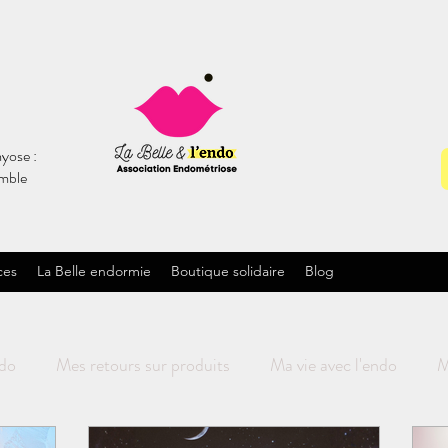
yose :
emble
ces
La Belle endormie
Boutique solidaire
Blog
ndo
Mes retours sur produits
Ma vie avec l'endo
M