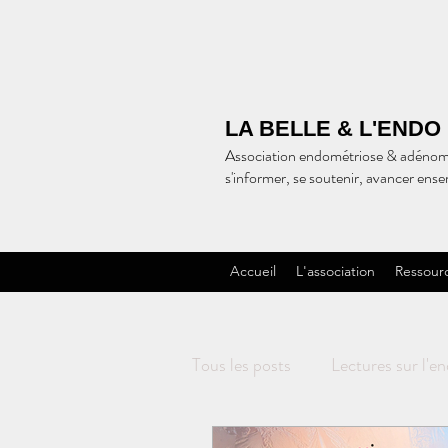
LA BELLE & L'ENDO
Association endométriose & adénom
s'informer, se soutenir, avancer ens
Accueil
L'association
Ressour
Tous les posts
Lectures sur l'e
Recherche sur l'endométriose