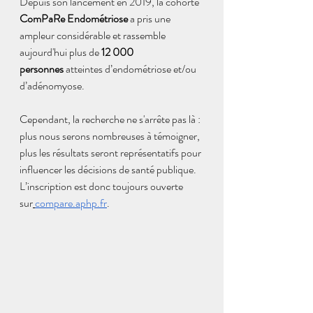
Depuis son lancement en 2019, la cohorte 
ComPaRe Endométriose
 a pris une 
ampleur considérable et rassemble 
aujourd'hui plus de 
12 000 
personnes
 atteintes d’endométriose et/ou 
d’adénomyose. 
Cependant, la recherche ne s'arrête pas là : 
plus nous serons nombreuses à témoigner, 
plus les résultats seront représentatifs pour 
influencer les décisions de santé publique. 
L’inscription est donc toujours ouverte 
sur
compare.aphp.fr
.