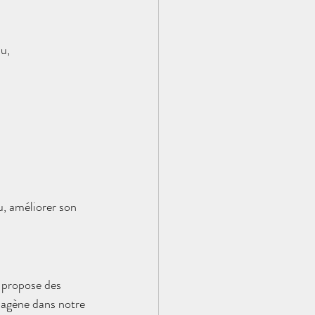
au,
u, améliorer son 
l propose des 
llagène dans notre 