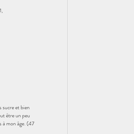
, 
s sucre et bien 
eut être un peu 
és à mon âge. (47 