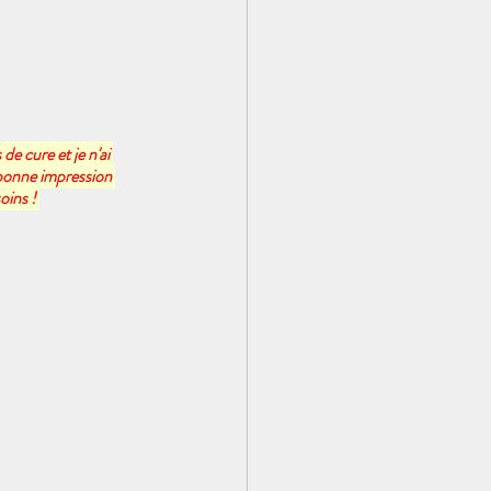
 de cure et je n'ai 
s bonne impression 
ins ! 