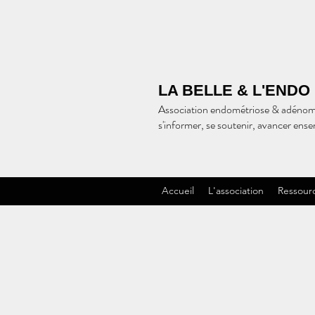
LA BELLE & L'ENDO
Association endométriose & adénom
s'informer, se soutenir, avancer ens
Accueil
L'association
Ressour