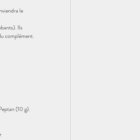
nviendra le 
bants). Ils 
 du complément. 
Peptan (10 g).
r