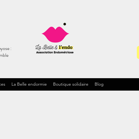
yose :
emble
ces
La Belle endormie
Boutique solidaire
Blog