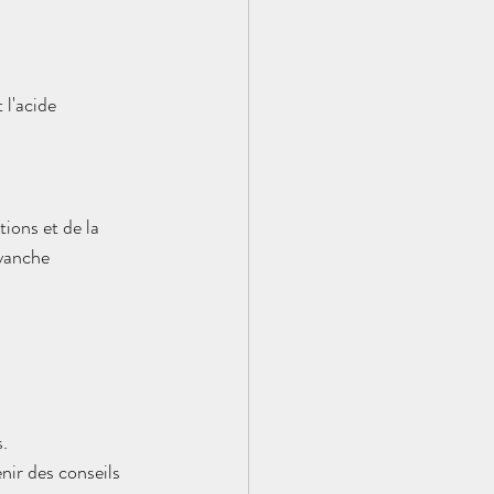
l'acide 
ions et de la 
vanche  
. 
nir des conseils 